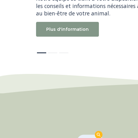
tous vos animaux sur notre site internet
les conseils et informations nécessaires à
plus, cliquez et prenez rendez-vous !
au bien-être de votre animal.
Prendez rendez-vous
Plus d'information