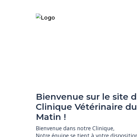
Bienvenue sur le site d
AVEC CAPTAINVET P
Clinique Vétérinaire du
RENDEZ-VOUS EN UN C
Matin !
Depuis votre smartphone, votre tablette
Bienvenue dans notre Clinique,

ordinateur, prenez rapidement rendez-v
Notre équipe se tient à votre dispositio