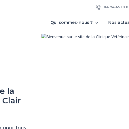
04 74 45 10 0
Qui sommes-nous ?
Nos actua
e la
RENEZ
 Clair
LIC !
 ou votre 
ous pour 
n pour tous 